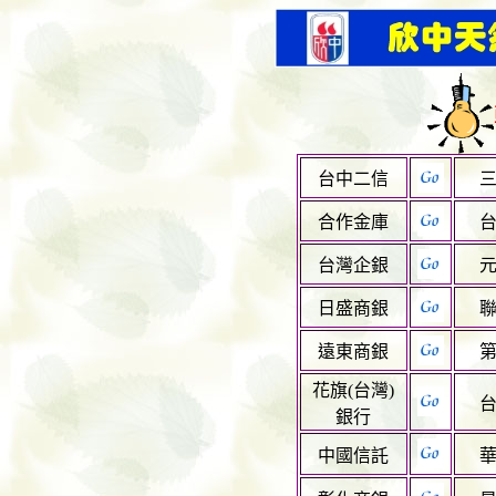
台中二信
合作金庫
台灣企銀
日盛商銀
遠東商銀
花旗(台灣)
銀行
中國信託