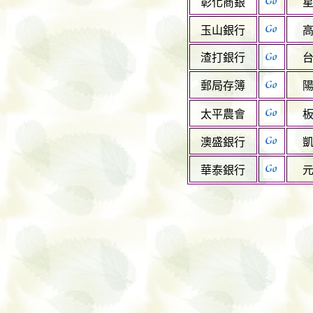
彰化商銀
玉山銀行
渣打銀行
郵局存簿
太平農會
澳盛銀行
華泰銀行